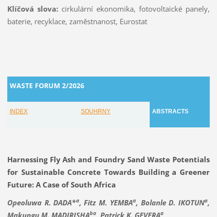
Klíčová slova:
cirkulární ekonomika, fotovoltaické panely,
baterie, recyklace, zaměstnanost, Eurostat
WASTE FORUM 2/2026
INDEX
SOUHRNY
ABSTRACTS
Harnessing Fly Ash and Foundry Sand Waste Potentials
for Sustainable Concrete Towards Building a Greener
Future: A Case of South Africa
a
a
a
Opeoluwa R. DADA*
, Fitz M. YEMBA
, Bolanle D. IKOTUN
,
ba
a
Makungu M. MADIRISHA
, Patrick K. GEVERA