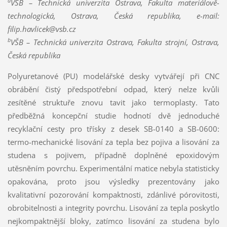
a
VŠB – Technická univerzita Ostrava, Fakulta materiálově-
technologická, Ostrava, Česká republika, e-mail:
filip.havlicek@vsb.cz
b
VŠB – Technická univerzita Ostrava, Fakulta strojní, Ostrava,
Česká republika
Polyuretanové (PU) modelářské desky vytvářejí při CNC
obrábění čistý předspotřební odpad, který nelze kvůli
zesítěné struktuře znovu tavit jako termoplasty. Tato
předběžná koncepční studie hodnotí dvě jednoduché
recyklační cesty pro třísky z desek SB-0140 a SB-0600:
termo-mechanické lisování za tepla bez pojiva a lisování za
studena s pojivem, případně doplněné epoxidovým
utěsněním povrchu. Experimentální matice nebyla statisticky
opakována, proto jsou výsledky prezentovány jako
kvalitativní pozorování kompaktnosti, zdánlivé pórovitosti,
obrobitelnosti a integrity povrchu. Lisování za tepla poskytlo
nejkompaktnější bloky, zatímco lisování za studena bylo