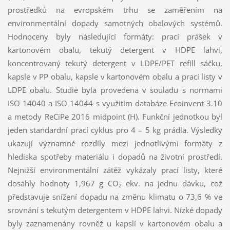
prostředků na evropském trhu se zaměřením na
environmentální dopady samotných obalových systémů.
Hodnoceny byly následující formáty: prací prášek v
kartonovém obalu, tekutý detergent v HDPE lahvi,
koncentrovaný tekutý detergent v LDPE/PET refill sáčku,
kapsle v PP obalu, kapsle v kartonovém obalu a prací listy v
LDPE obalu. Studie byla provedena v souladu s normami
ISO 14040 a ISO 14044 s využitím databáze Ecoinvent 3.10
a metody ReCiPe 2016 midpoint (H). Funkční jednotkou byl
jeden standardní prací cyklus pro 4 – 5 kg prádla. Výsledky
ukazují významné rozdíly mezi jednotlivými formáty z
hlediska spotřeby materiálu i dopadů na životní prostředí.
Nejnižší environmentální zátěž vykázaly prací listy, které
dosáhly hodnoty 1,967 g CO₂ ekv. na jednu dávku, což
představuje snížení dopadu na změnu klimatu o 73,6 % ve
srovnání s tekutým detergentem v HDPE lahvi. Nízké dopady
byly zaznamenány rovněž u kapslí v kartonovém obalu a