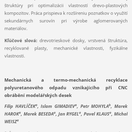
štruktúry pri optimalizácii vlastností drevo-plastových
kompozitov. Práca prispieva k rozšíreniu poznatkov o využití
sekundárnych surovín pri výrobe aglomerovaných
materiálov.
Kľúčové slová:
drevotrieskové dosky, vrstvená štruktúra,
recyklované plasty, mechanické vlastnosti, fyzikálne
vlastnosti.
Mechanická a termo-mechanická recyklace
polyuretanového odpadu vznikajícího při CNC
obrábění modelářských desek
a
a
b
Filip HAVLÍČEK
, Islam GIMADIEV
, Petr MOHYLA
, Marek
a
a
a
a
HAROK
, Marek BESEDA
, Jan RYGEL
, Pavel KLAUS
, Michal
a
WEISZ