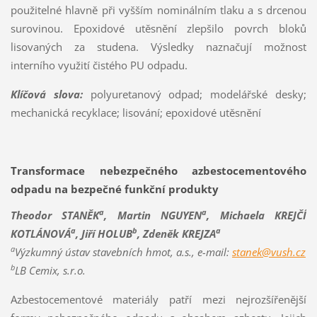
použitelné hlavně při vyšším nominálním tlaku a s drcenou
surovinou. Epoxidové utěsnění zlepšilo povrch bloků
lisovaných za studena. Výsledky naznačují možnost
interního využití čistého PU odpadu.
Klíčová slova:
polyuretanový odpad; modelářské desky;
mechanická recyklace; lisování; epoxidové utěsnění
Transformace nebezpečného azbestocementového
odpadu na bezpečné funkční produkty
a
a
Theodor STANĚK
, Martin NGUYEN
, Michaela KREJČÍ
a
b
a
KOTLÁNOVÁ
, Jiří HOLUB
, Zdeněk KREJZA
a
Výzkumný ústav stavebních hmot, a.s.,
e-mail:
stanek@vush.cz
b
LB Cemix, s.r.o.
Azbestocementové materiály patří mezi nejrozšířenější