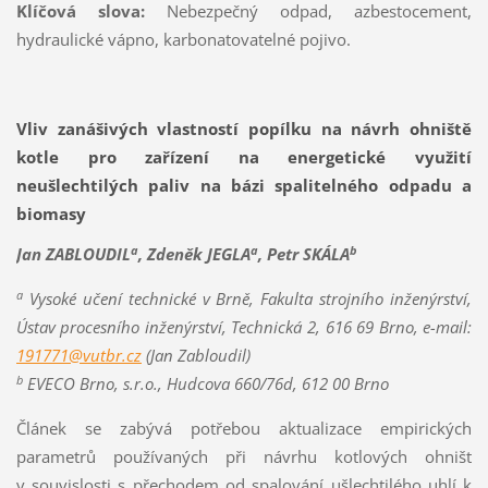
Klíčová slova:
Nebezpečný odpad, azbestocement,
hydraulické vápno, karbonatovatelné pojivo.
Vliv zanášivých vlastností popílku na návrh ohniště
kotle pro zařízení na energetické využití
neušlechtilých paliv na bázi spalitelného odpadu a
biomasy
a
a
b
Jan ZABLOUDIL
, Zdeněk JEGLA
, Petr SKÁLA
a
Vysoké učení technické v Brně, Fakulta strojního inženýrství,
Ústav procesního inženýrství, Technická 2, 616 69 Brno, e-mail:
191771@vutbr.cz
(Jan Zabloudil)
b
EVECO Brno, s.r.o., Hudcova 660/76d, 612 00 Brno
Článek se zabývá potřebou aktualizace empirických
parametrů používaných při návrhu kotlových ohnišť
v souvislosti s přechodem od spalování ušlechtilého uhlí k