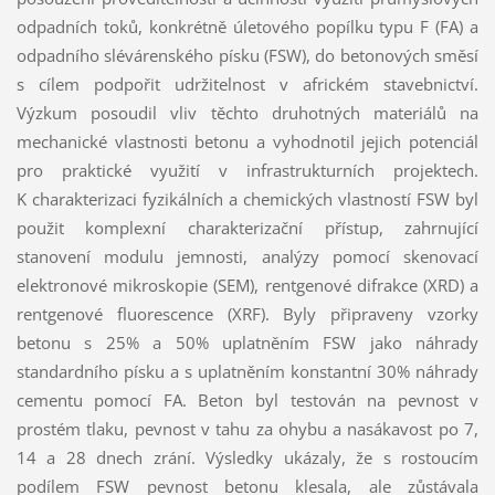
odpadních toků, konkrétně úletového popílku typu F (FA) a
odpadního slévárenského písku (FSW), do betonových směsí
s cílem podpořit udržitelnost v africkém stavebnictví.
Výzkum posoudil vliv těchto druhotných materiálů na
mechanické vlastnosti betonu a vyhodnotil jejich potenciál
pro praktické využití v infrastrukturních projektech.
K charakterizaci fyzikálních a chemických vlastností FSW byl
použit komplexní charakterizační přístup, zahrnující
stanovení modulu jemnosti, analýzy pomocí skenovací
elektronové mikroskopie (SEM), rentgenové difrakce (XRD) a
rentgenové fluorescence (XRF). Byly připraveny vzorky
betonu s 25% a 50% uplatněním FSW jako náhrady
standardního písku a s uplatněním konstantní 30% náhrady
cementu pomocí FA. Beton byl testován na pevnost v
prostém tlaku, pevnost v tahu za ohybu a nasákavost po 7,
14 a 28 dnech zrání. Výsledky ukázaly, že s rostoucím
podílem FSW pevnost betonu klesala, ale zůstávala