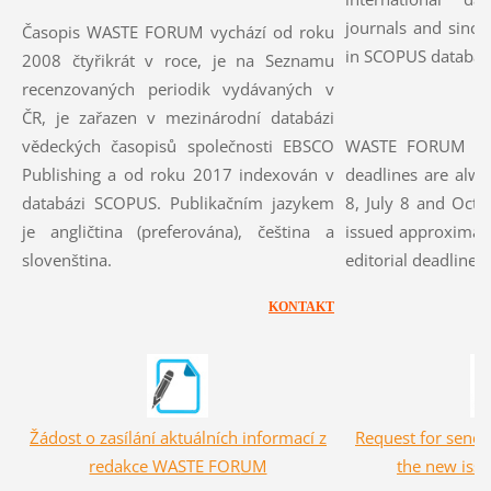
journals and since
Časopis WASTE FORUM vychází od roku
in SCOPUS databas
2008 čtyřikrát v roce, je na Seznamu
recenzovaných periodik vydávaných v
ČR, je zařazen v mezinárodní databázi
vědeckých časopisů společnosti EBSCO
WASTE FORUM is p
Publishing a od roku 2017 indexován v
deadlines are alwa
databázi SCOPUS. Publikačním jazykem
8, July 8 and Octo
je angličtina (preferována), čeština a
issued approximate
slovenština.
editorial deadline.
KONTAKT
Žádost o zasílání aktuálních informací z
Request for sendi
redakce WASTE FOR
UM
the new issu