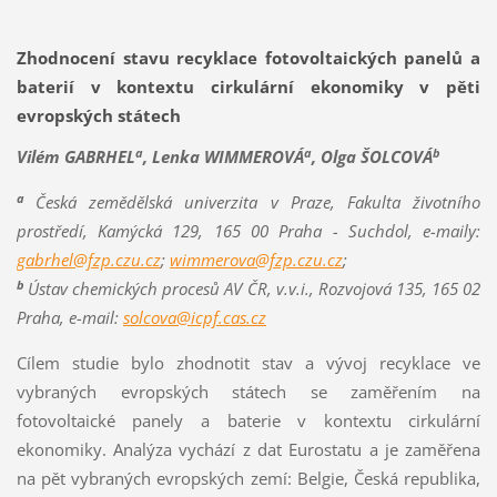
Zhodnocení stavu recyklace fotovoltaických panelů a
baterií v kontextu cirkulární ekonomiky v pěti
evropských státech
a
a
b
Vilém GABRHEL
, Lenka WIMMEROVÁ
, Olga ŠOLCOVÁ
a
Česká zemědělská univerzita v Praze, Fakulta životního
prostředí, Kamýcká 129, 165 00 Praha - Suchdol, e-maily:
gabrhel@fzp.czu.cz
;
wimmerova@fzp.czu.cz
;
b
Ústav chemických procesů AV ČR, v.v.i., Rozvojová 135, 165 02
Praha, e-mail:
solcova@icpf.cas.cz
Cílem studie bylo zhodnotit stav a vývoj recyklace ve
vybraných evropských státech se zaměřením na
fotovoltaické panely a baterie v kontextu cirkulární
ekonomiky. Analýza vychází z dat Eurostatu a je zaměřena
na pět vybraných evropských zemí: Belgie, Česká republika,