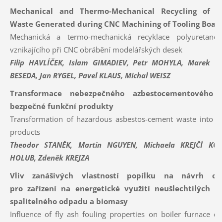
Mechanical and Thermo-Mechanical Recycling of P
Waste Generated during CNC Machining of Tooling Boar
Mechanická a termo-mechanická recyklace polyuretano
vznikajícího při CNC obrábění modelářských desek
Filip HAVLÍČEK, Islam GIMADIEV, Petr MOHYLA, Marek 
BESEDA, Jan RYGEL, Pavel KLAUS, Michal WEISZ
Transformace nebezpečného azbestocementového
bezpečné funkční produkty
Transformation of hazardous asbestos-cement waste into sa
products
Theodor STANĚK, Martin NGUYEN, Michaela KREJČÍ KOTL
HOLUB, Zdeněk KREJZA
Vliv zanášivých vlastností popílku na návrh oh
pro zařízení na energetické využití neušlechtilých p
spalitelného odpadu a biomasy
Influence of fly ash fouling properties on boiler furnace de