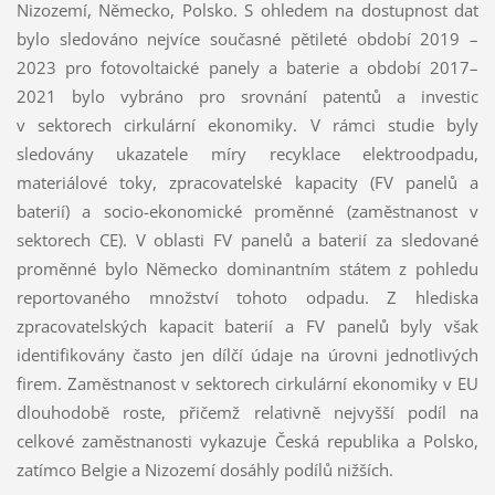
Nizozemí, Německo, Polsko. S ohledem na dostupnost dat
bylo sledováno nejvíce současné pětileté období 2019 –
2023 pro fotovoltaické panely a baterie a období 2017–
2021 bylo vybráno pro srovnání patentů a investic
v sektorech cirkulární ekonomiky. V rámci studie byly
sledovány ukazatele míry recyklace elektroodpadu,
materiálové toky, zpracovatelské kapacity (FV panelů a
baterií) a socio-ekonomické proměnné (zaměstnanost v
sektorech CE). V oblasti FV panelů a baterií za sledované
proměnné bylo Německo dominantním státem z pohledu
reportovaného množství tohoto odpadu. Z hlediska
zpracovatelských kapacit baterií a FV panelů byly však
identifikovány často jen dílčí údaje na úrovni jednotlivých
firem. Zaměstnanost v sektorech cirkulární ekonomiky v EU
dlouhodobě roste, přičemž relativně nejvyšší podíl na
celkové zaměstnanosti vykazuje Česká republika a Polsko,
zatímco Belgie a Nizozemí dosáhly podílů nižších.