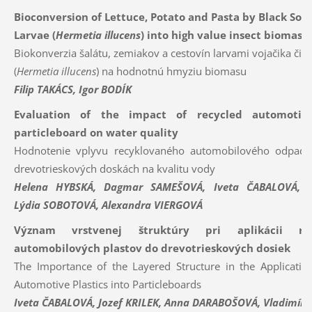
Bioconversion of Lettuce, Potato and Pasta by Black Sold
Larvae (
Hermetia illucens
) into high value insect biomass
Biokonverzia šalátu, zemiakov a cestovín larvami vojačika čie
(
Hermetia illucens
) na hodnotnú hmyziu biomasu
Filip TAKÁCS, Igor BODÍK
Evaluation of the impact of recycled automotiv
particleboard on water quality
Hodnotenie vplyvu recyklovaného automobilového odpadu
drevotrieskových doskách na kvalitu vody
Helena HYBSKÁ, Dagmar SAMEŠOVÁ, Iveta ČABALOVÁ, Jo
Lýdia SOBOTOVÁ, Alexandra VIERGOVÁ
Význam vrstvenej štruktúry pri aplikácii rec
automobilových plastov do drevotrieskových dosiek
The Importance of the Layered Structure in the Applicatio
Automotive Plastics into Particleboards
Iveta ČABALOVÁ, Jozef KRILEK, Anna DARABOŠOVÁ, Vladimír