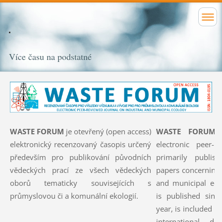
Více času na podstatné
WASTE FORUM
je otevřený (open access)
WASTE FORUM
i
elektronický recenzovaný časopis určený
electronic peer-r
především pro publikování původních
primarily publishe
vědeckých prací ze všech vědeckých
papers concerning a
oborů tematicky souvisejících s
and municipal e
průmyslovou či a komunální ekologií.
is published sin
year, is included i
international da