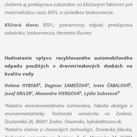
zloženie aj predúprava substrátov sú kľúčovými faktormi pre
maximalizáciu rastu BSFL a výsledkov biokonverzie.
Klíčová slova:
BSFL; potravinový odpad; predúprava
substrátu; biokonverzia;
Hermetia illucens
Hodnotenie vplyvu recyklovaného automobilového
odpadu použitých v drevotrieskových doskách na
kvalitu vody
a
a
b
Helena HYBSKÁ
, Dagmar SAMEŠOVÁ
, Iveta ČABALOVÁ
,
c
a
d
Jozef KRILEK
, Alexandra VIERGOVÁ
,
Lýdia Sobotová
a
Katedra environmentálneho inžinierstva, Fakulta ekológie a
environmentalistiky; Technická univerzita vo Zvolene,
Študentská 26, 96001 Zvolen, Slovensko, hybska@tuzvo.sk;
b
Katedra chémie a chemických technológií, Drevárska fakulta,