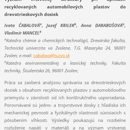
recyklovaných automobilových plastov do
drevotrieskových dosiek
a
b
a
Iveta ČABALOVÁ
, Jozef KRILEK
, Anna DARABOŠOVÁ
,
b
Vladimír MANCEL
a
Katedra chémie a chemických technológií, Drevárska fakulta,
Technická univerzita vo Zvolene, T.G. Masaryka 24, 96001
Zvolen; e-mail:
cabalova@tuzvo.sk
b
Katedra environmentálnej a lesníckej techniky, Fakulta
techniky, Študentská 26, 96001 Zvolen;
Práca sa zaoberá analýzou správania sa drevotrieskových
dosiek s obsahom recyklovaných plastov z automobilového
priemyslu v závislosti od ich konštrukčného usporiadania.
Porovnávané sú jedno- a trojvrstvové dosky z hľadiska ich
mechanickej pevnosti a fyzikálnych vlastností súvisiacich s
pôsobením vlhkosti. Výsledky poukazujú na rozdielne
rozloženie napätí v materiáli a na význam vrstvenej