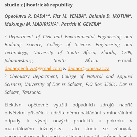
studie z Jihoafrické republiky
a
a
a
Opeoluwa R. DADA*
, Fitz M. YEMBA
, Bolanle D. IKOTUN
,
b
a
Makungu M. MADIRISHA
, Patrick K. GEVERA
a
Department of Civil and Environmental Engineering and
Building Science, College of Science, Engineering and
Technology, University of South Africa, Florida, 1709,
Johannesburg, South Africa,
e-mail:
dadaopeoluwa@gmail.com
&
dadaor@unisa.ac.za
b
Chemistry Department, College of Natural and Applied
Sciences, University of Dar es Salaam, P.O Box 35061, Dar es
Salaam, Tanzania.
Efektivní opětovné využití odpadních zdrojů napříč
odvětvími přispělo k udržitelnému nakládání s minerálními
odpady, k vývoji nových produktů a pokroku v
materiálovém inženýrství. Tato studie se věnovala
posouzení proveditelnosti a účinnosti využití průmyslových