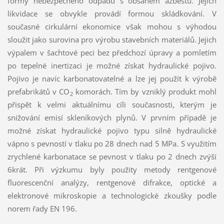
formy nebezpečného odpadu s obsahem azbestu. Jejich
likvidace se obvykle provádí formou skládkování. V
současné cirkulární ekonomice však mohou s výhodou
sloužit jako surovina pro výrobu stavebních materiálů. Jejich
výpalem v šachtové peci bez předchozí úpravy a pomletím
po tepelné inertizaci je možné získat hydraulické pojivo.
Pojivo je navíc karbonatovatelné a lze jej použít k výrobě
prefabrikátů v CO
komorách. Tím by vzniklý produkt mohl
2
přispět k velmi aktuálnímu cíli současnosti, kterým je
snižování emisí skleníkových plynů. V prvním případě je
možné získat hydraulické pojivo typu silně hydraulické
vápno s pevností v tlaku po 28 dnech nad 5 MPa. S využitím
zrychlené karbonatace se pevnost v tlaku po 2 dnech zvýší
6krát. Při výzkumu byly použity metody rentgenové
fluorescenční analýzy, rentgenové difrakce, optické a
elektronové mikroskopie a technologické zkoušky podle
norem řady EN 196.