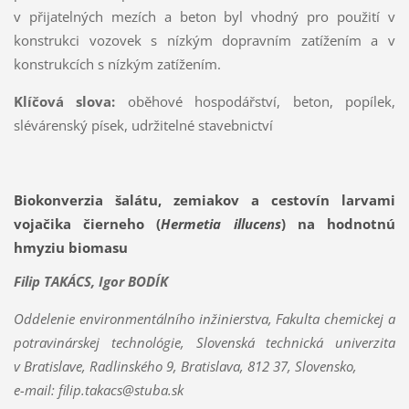
v přijatelných mezích a beton byl vhodný pro použití v
konstrukci vozovek s nízkým dopravním zatížením a v
konstrukcích s nízkým zatížením.
Klíčová slova:
oběhové hospodářství, beton, popílek,
slévárenský písek, udržitelné stavebnictví
Biokonverzia šalátu, zemiakov a cestovín larvami
vojačika čierneho (
Hermetia illucens
) na hodnotnú
hmyziu biomasu
Filip TAKÁCS, Igor BODÍK
Oddelenie environmentálního inžinierstva, Fakulta chemickej a
potravinárskej technológie, Slovenská technická univerzita
v Bratislave, Radlinského 9, Bratislava, 812 37, Slovensko,
e-mail: filip.takacs@stuba.sk