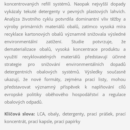
koncentrovaných refill systémů. Naopak nejvyšší dopady
vykázaly tekuté detergenty v pevných plastových lahvích.
Analýza životního cyklu potvrdila dominantní vliv těžby a
výroby primárních materiálů obalů, zatímco vysoká míra
recyklace kartonových obalů významně snižovala výsledné
environmentální zatížení. Studie potvrzuje, že
dematerializace obalů, vysoká koncentrace produktu a
využití recyklovatelných materiálů představují účinné
strategie pro snižování environmentálních dopadů
detergentních obalových systémů. Výsledky současně
ukazují, že nové formáty, zejména prací listy, mohou
představovat významný příspěvek k naplňování cílů
evropské politiky oběhového hospodářství a regulace
obalových odpadů.
Klíčová slova:
LCA, obaly, detergenty, prací prášek, prací
koncentrát, prací kapsle, prací papírky