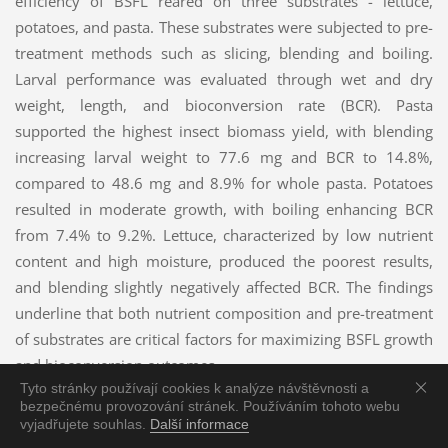
efficiency of BSFL reared on three substrates - lettuce,
potatoes, and pasta. These substrates were subjected to pre-
treatment methods such as slicing, blending and boiling.
Larval performance was evaluated through wet and dry
weight, length, and bioconversion rate (BCR). Pasta
supported the highest insect biomass yield, with blending
increasing larval weight to 77.6 mg and BCR to 14.8%,
compared to 48.6 mg and 8.9% for whole pasta. Potatoes
resulted in moderate growth, with boiling enhancing BCR
from 7.4% to 9.2%. Lettuce, characterized by low nutrient
content and high moisture, produced the poorest results,
and blending slightly negatively affected BCR. The findings
underline that both nutrient composition and pre-treatment
of substrates are critical factors for maximizing BSFL growth
and bioconversion outcomes.
Tyto stránky používají cookies k analýze návštěvnosti a
Keywords:
BSFL; food waste; substrate pre-treatment;
bezpečnému provozování stránek. Používáním tohoto webu
vyjadřujete souhlas.
Další informace
bioconversion;
Hermetia illucens