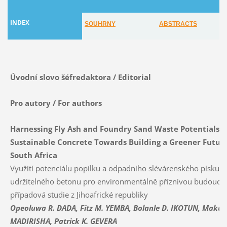
INDEX
SOU
HRNY
ABST
R
ACTS
Úvodní slovo šéfredaktora /
Editorial
Pro autory / For authors
Harnessing Fly Ash and Foundry Sand Waste Potentials f
Sustainable Concrete Towards Building a Greener Future
South Africa
Využití potenciálu popílku a odpadního slévárenského písku 
udržitelného betonu pro environmentálně příznivou budoucno
případová studie z Jihoafrické republiky
Opeoluwa R. DADA, Fitz M. YEMBA, Bolanle D. IKOTUN, Maku
MADIRISHA, Patrick K. GEVERA