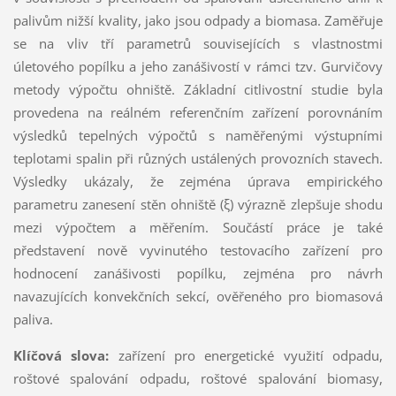
palivům nižší kvality, jako jsou odpady a biomasa. Zaměřuje
se na vliv tří parametrů souvisejících s vlastnostmi
úletového popílku a jeho zanášivostí v rámci tzv. Gurvičovy
metody výpočtu ohniště. Základní citlivostní studie byla
provedena na reálném referenčním zařízení porovnáním
výsledků tepelných výpočtů s naměřenými výstupními
teplotami spalin při různých ustálených provozních stavech.
Výsledky ukázaly, že zejména úprava empirického
parametru zanesení stěn ohniště (ξ) výrazně zlepšuje shodu
mezi výpočtem a měřením. Součástí práce je také
představení nově vyvinutého testovacího zařízení pro
hodnocení zanášivosti popílku, zejména pro návrh
navazujících konvekčních sekcí, ověřeného pro biomasová
paliva.
Klíčová slova:
zařízení pro energetické využití odpadu,
roštové spalování odpadu, roštové spalování biomasy,