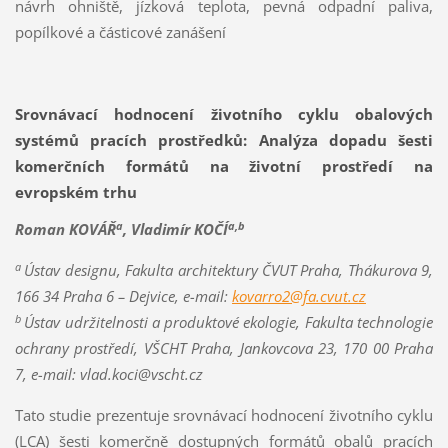
návrh ohniště, jízková teplota, pevná odpadní paliva,
popílkové a částicové zanášení
Srovnávací hodnocení životního cyklu obalových
systémů pracích prostředků: Analýza dopadu šesti
komerčních formátů na životní prostředí na
evropském trhu
a
a,b
Roman KOVÁŘ
, Vladimír KOČÍ
a
Ústav designu, Fakulta architektury ČVUT Praha, Thákurova 9,
166 34 Praha 6 – Dejvice, e-mail:
kovarro2@fa.cvut.cz
b
Ústav udržitelnosti a produktové ekologie, Fakulta technologie
ochrany prostředí, VŠCHT Praha, Jankovcova 23, 170 00 Praha
7, e-mail: vlad.koci@vscht.cz
Tato studie prezentuje srovnávací hodnocení životního cyklu
(LCA) šesti komerčně dostupných formátů obalů pracích