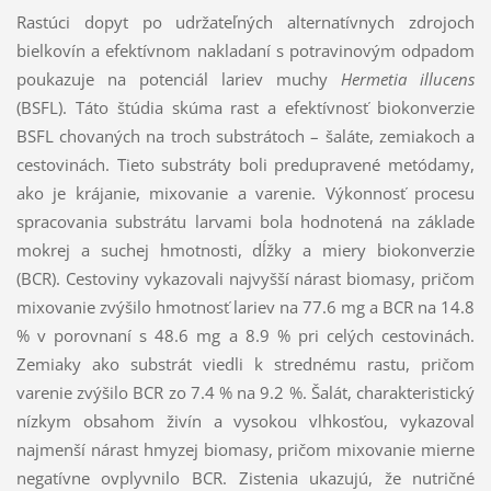
Rastúci dopyt po udržateľných alternatívnych zdrojoch
bielkovín a efektívnom nakladaní s potravinovým odpadom
poukazuje na potenciál lariev muchy
Hermetia illucens
(BSFL). Táto štúdia skúma rast a efektívnosť biokonverzie
BSFL chovaných na troch substrátoch – šaláte, zemiakoch a
cestovinách. Tieto substráty boli predupravené metódamy,
ako je krájanie, mixovanie a varenie. Výkonnosť procesu
spracovania substrátu larvami bola hodnotená na základe
mokrej a suchej hmotnosti, dĺžky a miery biokonverzie
(BCR). Cestoviny vykazovali najvyšší nárast biomasy, pričom
mixovanie zvýšilo hmotnosť lariev na 77.6 mg a BCR na 14.8
% v porovnaní s 48.6 mg a 8.9 % pri celých cestovinách.
Zemiaky ako substrát viedli k strednému rastu, pričom
varenie zvýšilo BCR zo 7.4 % na 9.2 %. Šalát, charakteristický
nízkym obsahom živín a vysokou vlhkosťou, vykazoval
najmenší nárast hmyzej biomasy, pričom mixovanie mierne
negatívne ovplyvnilo BCR. Zistenia ukazujú, že nutričné