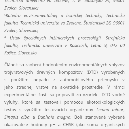
Technická univerzita vo Zvolene, T. G. Masaryka 24, 96001
Zvolen, Slovensko;
c
Katedra environmentálnej a lesníckej techniky, Technická
fakulta, Technická univerzita vo Zvolene, Študentská 26, 96001
Zvolen, Slovensko;
d
Ústav špeciálnych inžinierskych procesológií, Strojnícka
fakulta, Technická univerzita v Košiciach, Letná 9, 042 00
Košice, Slovensko
Článok sa zaoberá hodnotením environmentálnych vplyvov
trojvrstvových drevných kompozitov (DTD) vyrobených
s použitím odpadu z automobilového priemyslu v
jeho strednej vrstve na akvatické prostredie. V rámci
experimentálnej časti sa pripravili zo vzoriek DTD vodné
výluhy, ktoré sa testovali pomocou ekotoxikologických
testov s využitím testovacích organizmov
Lemna minor
,
Sinapis alba
a
Daphnia magna
. Boli stanovené vybrané
ukazovatele hodnoty pH a CHSK (ako suma organických