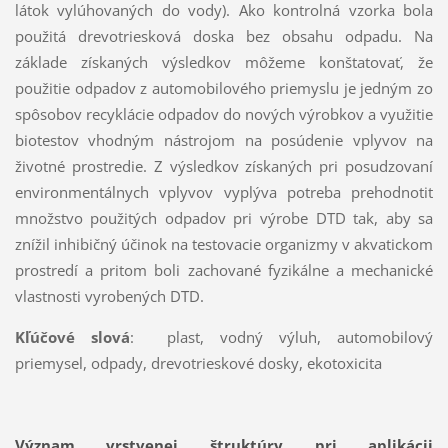
látok vylúhovaných do vody). Ako kontrolná vzorka bola
použitá drevotriesková doska bez obsahu odpadu. Na
základe získaných výsledkov môžeme konštatovať, že
použitie odpadov z automobilového priemyslu je jedným zo
spôsobov recyklácie odpadov do nových výrobkov a využitie
biotestov vhodným nástrojom na posúdenie vplyvov na
životné prostredie. Z výsledkov získaných pri posudzovaní
environmentálnych vplyvov vyplýva potreba prehodnotiť
množstvo použitých odpadov pri výrobe DTD tak, aby sa
znížil inhibičný účinok na testovacie organizmy v akvatickom
prostredí a pritom boli zachované fyzikálne a mechanické
vlastnosti vyrobených DTD.
Kľúčové slová
: plast, vodný výluh, automobilový
priemysel, odpady, drevotrieskové dosky, ekotoxicita
Význam vrstvenej štruktúry pri aplikácii